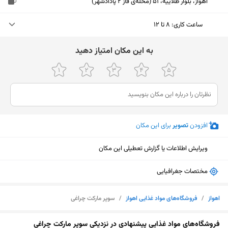
اهواز، بلوار طلاییه، 51 (محله‌ی فاز 2 پادادشهر)
ساعت کاری
:
۸ تا ۱۲
جمعه (امروز)
۸ تا ۱۲
ﺑﻪ اﯾﻦ ﻣﮑﺎن اﻣﺘﯿﺎز دﻫﯿﺪ
شنبه
۸ تا ۱۲
یکشنبه
۸ تا ۱۲
دوشنبه
۸ تا ۱۲
افزودن
تصویر
برای این مکان
سه‌شنبه
۸ تا ۱۲
ویرایش اطلاعات یا گزارش تعطیلی این مکان
چهارشنبه
۸ تا ۱۲
پنجشنبه
۸ تا ۱۲
مختصات جغرافیایی
اهواز
/
فروشگاه‌های مواد غذایی اهواز
/
سوپر مارکت چراغی
نمایش نقشه
فروشگاه‌های مواد غذایی پیشنهادی در نزدیکی سوپر مارکت چراغی