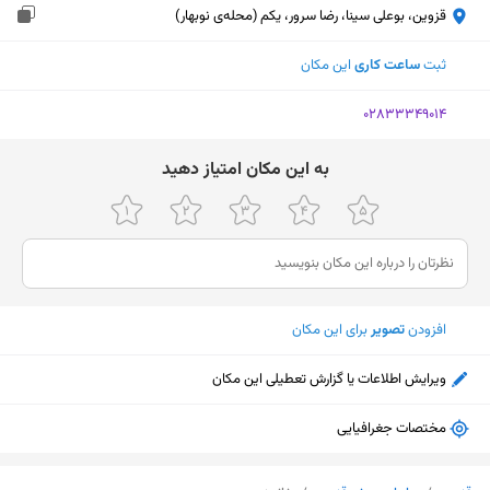
قزوین، بوعلی سینا، رضا سرور، یکم (محله‌ی نوبهار)
ثبت
ساعت کاری
این مکان
‎02833349014
ﺑﻪ اﯾﻦ ﻣﮑﺎن اﻣﺘﯿﺎز دﻫﯿﺪ
افزودن
تصویر
برای این مکان
ویرایش اطلاعات یا گزارش تعطیلی این مکان
مختصات جغرافیایی
نمایش نقشه