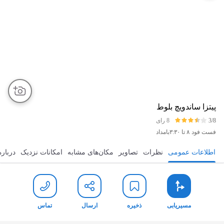
پیتزا ساندویچ بلوط
3/8
8 رای
فست فود
۸ تا ۳:۳۰بامداد
اطلاعات عمومی
نظرات
تصاویر
مکان‌های مشابه
امکانات نزدیک
درباره
مسیریابی
ذخیره
ارسال
تماس
مسیریابی
ذخیره
ارسال
تماس