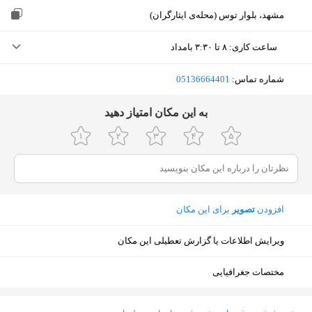
مشهد، بلوار توس (محله‌ی ایثارگران)
ساعت کاری
:
۸ تا ۳:۳۰ بامداد
یکشنبه (امروز)
۸ تا ۳:۳۰ بامداد
شماره تماس:
‎05136664401
دوشنبه
۸ تا ۳:۳۰ بامداد
ﺑﻪ اﯾﻦ ﻣﮑﺎن اﻣﺘﯿﺎز دﻫﯿﺪ
سه‌شنبه
۸ تا ۳:۳۰ بامداد
چهارشنبه
۸ تا ۳:۳۰ بامداد
پنجشنبه
۸ تا ۳:۳۰ بامداد
افزودن
تصویر
برای این مکان
جمعه
۸ تا ۳:۳۰ بامداد
شنبه
۸ تا ۳:۳۰ بامداد
ویرایش اطلاعات یا گزارش تعطیلی این مکان
مختصات جغرافیایی
نمایش نقشه