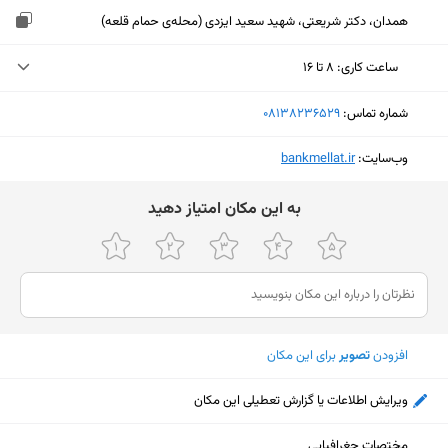
همدان، دکتر شریعتی، شهید سعید ایزدی (محله‌ی حمام قلعه)
ساعت کاری
:
۸ تا ۱۶
یکشنبه (امروز)
۸ تا ۱۶
شماره تماس:
‎08138236529
دوشنبه
۸ تا ۱۶
وب‌سایت:
‎bankmellat.ir
سه‌شنبه
۸ تا ۱۶
ﺑﻪ اﯾﻦ ﻣﮑﺎن اﻣﺘﯿﺎز دﻫﯿﺪ
چهارشنبه
۸ تا ۱۶
پنجشنبه
۸ تا ۱۳
جمعه
ثبت نشده
شنبه
۸ تا ۱۶
افزودن
تصویر
برای این مکان
ویرایش اطلاعات یا گزارش تعطیلی این مکان
نمایش نقشه
مختصات جغرافیایی