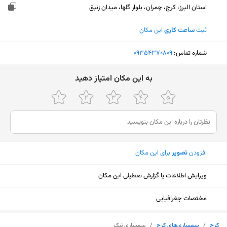
استان البرز، کرج، چمران، بلوار گلها، میدان زنبق
ثبت
ساعت کاری
این مکان
شماره تماس:
‎09354370809
ﺑﻪ اﯾﻦ ﻣﮑﺎن اﻣﺘﯿﺎز دﻫﯿﺪ
افزودن
تصویر
برای این مکان
ویرایش اطلاعات یا گزارش تعطیلی این مکان
مختصات جغرافیایی
نمایش نقشه
کرج
/
سمساری‌های کرج
/
سمساری نیک