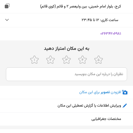
کرج، بلوار امام خمینی، بین ولیعصر 2 و قائم (کوی قائم)
ساعت کاری
:
۱۲ تا ۲۳:۴۵
یکشنبه (امروز)
۱۲ تا ۲۳:۴۵
‎02634206981
دوشنبه
۱۲ تا ۲۳:۴۵
ﺑﻪ اﯾﻦ ﻣﮑﺎن اﻣﺘﯿﺎز دﻫﯿﺪ
سه‌شنبه
۱۲ تا ۲۳:۴۵
چهارشنبه
۱۲ تا ۲۳:۴۵
پنجشنبه
۱۲ تا ۲۳:۴۵
افزودن
تصویر
برای این مکان
جمعه
۱۲ تا ۲۳:۴۵
شنبه
۱۲ تا ۲۳:۴۵
ویرایش اطلاعات یا گزارش تعطیلی این مکان
مختصات جغرافیایی
نمایش نقشه