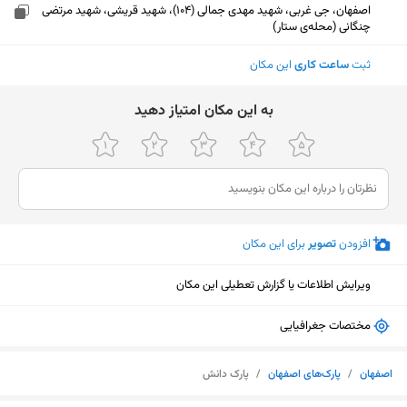
اصفهان، جی غربی، شهید مهدی جمالی (104)، شهید قریشی، شهید مرتضی
چنگانی (محله‌ی ستار)
ثبت
ساعت کاری
این مکان
ﺑﻪ اﯾﻦ ﻣﮑﺎن اﻣﺘﯿﺎز دﻫﯿﺪ
افزودن
تصویر
برای این مکان
ویرایش اطلاعات یا گزارش تعطیلی این مکان
مختصات جغرافیایی
نمایش نقشه
اصفهان
/
پارک‌های اصفهان
/
پارک دانش