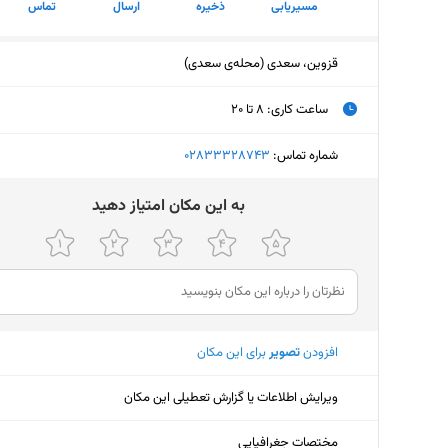
مسیریابی
ذخیره
ارسال
تماس
قزوین، سعدی (محله‌ی سعدی)
ساعت کاری
:
۸ تا ۲۰
یکشنبه (امروز)
۸ تا ۲۰
شماره تماس:
‎02833328743
دوشنبه
۸ تا ۲۰
ﺑﻪ اﯾﻦ ﻣﮑﺎن اﻣﺘﯿﺎز دﻫﯿﺪ
سه‌شنبه
۸ تا ۲۰
چهارشنبه
۸ تا ۲۰
پنجشنبه
۸ تا ۲۰
افزودن
تصویر
برای این مکان
جمعه
ثبت نش
شنبه
۸ تا ۲۰
ویرایش اطلاعات یا گزارش تعطیلی این مکان
مختصات جغرافیایی