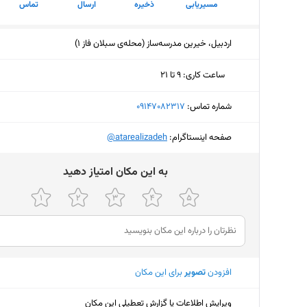
مسیریابی
ذخیره
ارسال
تماس
اردبیل، خیرین مدرسه‌ساز (محله‌ی سبلان فاز ۱)
ساعت کاری
:
۹ تا ۲۱
یکشنبه (امروز)
۹ تا ۲۱
شماره تماس:
‎09147082317
دوشنبه
۹ تا ۲۱
صفحه اینستاگرام:
‎@atarealizadeh
سه‌شنبه
۹ تا ۲۱
ﺑﻪ اﯾﻦ ﻣﮑﺎن اﻣﺘﯿﺎز دﻫﯿﺪ
چهارشنبه
۹ تا ۲۱
پنجشنبه
۹ تا ۲۱
جمعه
۹ تا ۲۱
شنبه
۹ تا ۲۱
افزودن
تصویر
برای این مکان
ویرایش اطلاعات یا گزارش تعطیلی این مکان