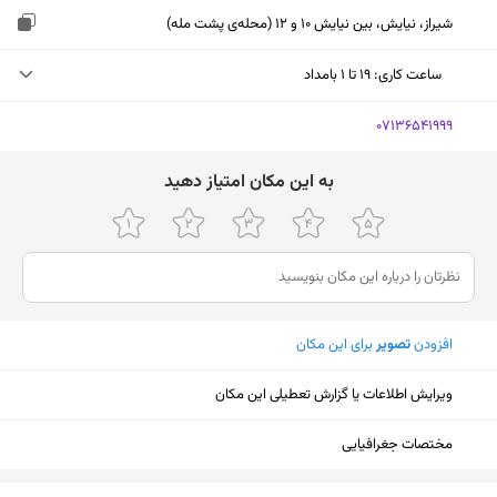
شیراز، نیایش، بین نیایش 10 و 12 (محله‌ی پشت مله)
ساعت کاری
:
۱۹ تا ۱ بامداد
جمعه (امروز)
۱۹ تا ۱ بامداد
‎07136541999
شنبه
۱۹ تا ۱ بامداد
ﺑﻪ اﯾﻦ ﻣﮑﺎن اﻣﺘﯿﺎز دﻫﯿﺪ
یکشنبه
۱۹ تا ۱ بامداد
دوشنبه
۱۹ تا ۱ بامداد
سه‌شنبه
۱۹ تا ۱ بامداد
افزودن
تصویر
برای این مکان
چهارشنبه
۱۹ تا ۱ بامداد
پنجشنبه
۱۹ تا ۱ بامداد
ویرایش اطلاعات یا گزارش تعطیلی این مکان
مختصات جغرافیایی
نمایش نقشه