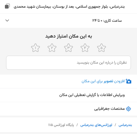
بندرعباس، بلوار جمهوری اسلامی، بعد از بوستان، بیمارستان شهید محمدی
ساعت کاری
:
۰ تا ۲۴
دوشنبه (امروز)
۰ تا ۲۴
ﺑﻪ اﯾﻦ ﻣﮑﺎن اﻣﺘﯿﺎز دﻫﯿﺪ
سه‌شنبه
۰ تا ۲۴
چهارشنبه
۰ تا ۲۴
پنجشنبه
۰ تا ۲۴
افزودن
تصویر
برای این مکان
جمعه
۰ تا ۲۴
ویرایش اطلاعات یا گزارش تعطیلی این مکان
شنبه
۰ تا ۲۴ - ۰ تا ۲۴
یکشنبه
۰ تا ۲۴
مختصات جغرافیایی
نمایش نقشه
بندرعباس
/
اورژانس‌های بندرعباس
/
پایگاه اورژانس 115