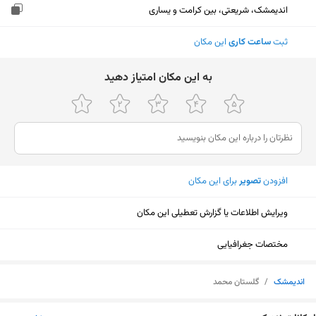
اندیمشک، شریعتی، بین کرامت و یساری
ثبت
ساعت کاری
این مکان
ﺑﻪ اﯾﻦ ﻣﮑﺎن اﻣﺘﯿﺎز دﻫﯿﺪ
افزودن
تصویر
برای این مکان
ویرایش اطلاعات یا گزارش تعطیلی این مکان
مختصات جغرافیایی
اندیمشک
/
گلستان محمد
نمایش نقشه