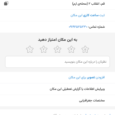
قم، انقلاب 2 (محله‌ی ارم)
ثبت
ساعت کاری
این مکان
شماره تماس:
‎09192525230
ﺑﻪ اﯾﻦ ﻣﮑﺎن اﻣﺘﯿﺎز دﻫﯿﺪ
افزودن
تصویر
برای این مکان
ویرایش اطلاعات یا گزارش تعطیلی این مکان
مختصات جغرافیایی
نمایش نقشه