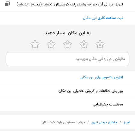
تبریز، مردانی آذر، خواجه رشید، پارک کوهستان اندیشه (محله‌ی اندیشه)
ثبت
ساعت کاری
این مکان
ﺑﻪ اﯾﻦ ﻣﮑﺎن اﻣﺘﯿﺎز دﻫﯿﺪ
افزودن
تصویر
برای این مکان
ویرایش اطلاعات یا گزارش تعطیلی این مکان
مختصات جغرافیایی
تبریز
/
جا‌های دیدنی تبریز
/
دریاچه مصنوعی پارک کوهستان
نمایش نقشه