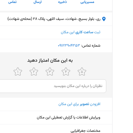
مسیریابی
ذخیره
ارسال
تماس
ری، بلوار بسیج، شهادت، سیف اللهی، پلاک 28 (محله‌ی شهادت)
ثبت
ساعت کاری
این مکان
شماره تماس:
‎09123904353
ﺑﻪ اﯾﻦ ﻣﮑﺎن اﻣﺘﯿﺎز دﻫﯿﺪ
افزودن
تصویر
برای این مکان
ویرایش اطلاعات یا گزارش تعطیلی این مکان
مختصات جغرافیایی