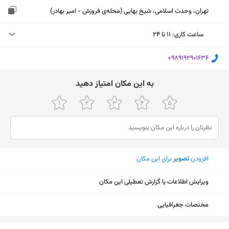
تهران، وحدت اسلامی، شیخ بهایی (محله‌ی فروزش - امیر بهادر)
ساعت کاری
:
۱۱ تا ۲۴
شنبه (امروز)
۱۱ تا ۲۴
‎+989192901636
یکشنبه
۱۱ تا ۲۴
ﺑﻪ اﯾﻦ ﻣﮑﺎن اﻣﺘﯿﺎز دﻫﯿﺪ
دوشنبه
۱۱ تا ۲۴
سه‌شنبه
۱۱ تا ۲۴
چهارشنبه
۱۱ تا ۲۴
افزودن
تصویر
برای این مکان
پنجشنبه
۱۱ تا ۲۴
جمعه
۱۱ تا ۲۴
ویرایش اطلاعات یا گزارش تعطیلی این مکان
مختصات جغرافیایی
نمایش نقشه