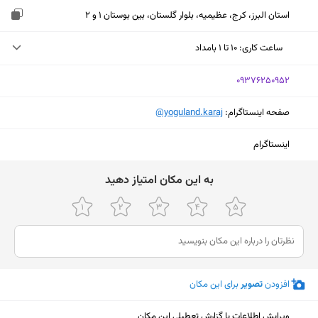
استان البرز، کرج، عظیمیه، بلوار گلستان، بین بوستان 1 و 2
ساعت کاری
:
۱۰ تا ۱ بامداد
چهارشنبه (امروز)
۱۰ تا ۱ بامداد
‎09376250952
پنجشنبه
۱۰ تا ۱ بامداد
صفحه اینستاگرام:
‎@yoguland.karaj
جمعه
۱۰ تا ۱ بامداد
اینستاگرام
شنبه
۱۰ تا ۱ بامداد
ﺑﻪ اﯾﻦ ﻣﮑﺎن اﻣﺘﯿﺎز دﻫﯿﺪ
یکشنبه
۱۰ تا ۱ بامداد
دوشنبه
۱۰ تا ۱ بامداد
سه‌شنبه
۱۰ تا ۱ بامداد
افزودن
تصویر
برای این مکان
نمایش نقشه
ویرایش اطلاعات یا گزارش تعطیلی این مکان