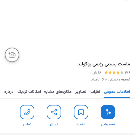
ماست بستنی رژیمی یوگولند
4/6
18 رای
آبمیوه و بستنی
۱۰ تا ۱بامداد
اطلاعات عمومی
نظرات
تصاویر
مکان‌های مشابه
امکانات نزدیک
درباره
مسیریابی
ذخیره
ارسال
تماس
مسیریابی
ذخیره
ارسال
تماس