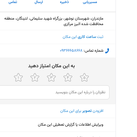
مسیریابی
ذخیره
ارسال
تماس
مازندران، شهرستان نوشهر، بزرگراه شهید سلیمانی، لتینگان، منطقه
محافظت شده البرز مرکزی
ثبت
ساعت کاری
این مکان
شماره تماس:
‎09366658668
ﺑﻪ اﯾﻦ ﻣﮑﺎن اﻣﺘﯿﺎز دﻫﯿﺪ
افزودن
تصویر
برای این مکان
ویرایش اطلاعات یا گزارش تعطیلی این مکان