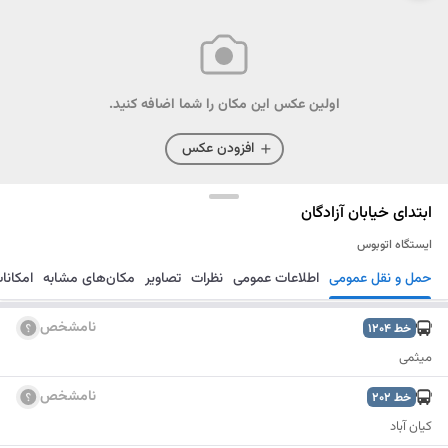
اولین عکس این مکان را شما اضافه کنید.
افزودن عکس
ابتدای خیابان آزادگان
ایستگاه اتوبوس
حمل و نقل عمومی
اطلاعات عمومی
نظرات
تصاویر
مکان‌های مشابه
امکانا
مسیریابی
ذخیره
ارسال
نامشخص
خط
1204
میثمی
نامشخص
خط
202
کیان آباد