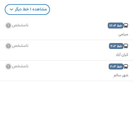
مشاهده
1
خط دیگر
نامشخص
خط
1204
میثمی
نامشخص
خط
202
کیان آباد
نامشخص
خط
203
شهر سالم
نمایش نقشه