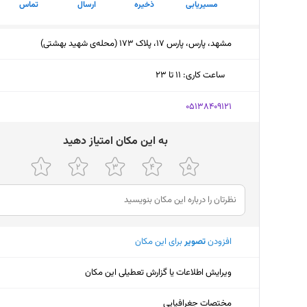
مسیریابی
ذخیره
ارسال
تماس
مشهد، پارس، پارس 17، پلاک 173 (محله‌ی شهید بهشتی)
ساعت کاری
:
۱۱ تا ۲۳
دوشنبه (امروز)
۱۱ تا ۲۳
‎05138409121
سه‌شنبه
۱۱ تا ۲۳
ﺑﻪ اﯾﻦ ﻣﮑﺎن اﻣﺘﯿﺎز دﻫﯿﺪ
چهارشنبه
۱۱ تا ۲۳
پنجشنبه
۱۱ تا ۲۳
جمعه
۱۱ تا ۲۳
افزودن
تصویر
برای این مکان
شنبه
۱۱ تا ۲۳
یکشنبه
۱۱ تا ۲۳
ویرایش اطلاعات یا گزارش تعطیلی این مکان
مختصات جغرافیایی