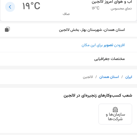
آب و هوای امروز
لالجین
19
°C
16
°C
دمای محسوس
صاف
استان همدان، شهرستان بهار، بخش لالجین
افزودن
تصویر
برای این مکان
مختصات جغرافیایی
ایران
/
استان همدان
/
لالجین
شعب کسب‌وکارهای زنجیره‌ای در لالجین
سازمان‌ها و
شرکت‌ها
نمایش نقشه