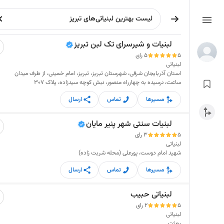
لبنیات و شیرسرای تک لبن تبریز
5
5 رای
لبنیاتی
استان آذربایجان شرقی، شهرستان تبریز، تبریز، امام خمینی، از طرف میدان
ساعت، نرسیده به چهارراه منصور، نبش کوچه سیدزاده، پلاک ۳۰۷
مسیرها
تماس
ارسال
لبنیات سنتی شهر پنیر مایان
5
3 رای
لبنیاتی
شهید امام دوست، پورعلی (محله شربت زاده)
مسیرها
تماس
ارسال
لبنیاتی حبیب
5
2 رای
لبنیاتی
بعثت