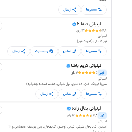
مسیرها
ارسال
لبنیاتی صفا 2
4,9
13 رای
لبنیاتی
نور شمالی (شهرک نور)
مسیرها
تماس
وب‌سایت
ارسال
لبنیاتی کریم پاشا
آگهی
5
4 رای
لبنیاتی
میرزا کوچک خان، ده متری اول شرقی، هفتم (محله زعفرانیه)
مسیرها
تماس
ارسال
لبنیاتی بقال زاده
آگهی
4,8
13 رای
لبنیاتی
استان آذربایجان شرقی، تبریز، اوحدی، کریمخان، بین یوسف اعتصامی و 12