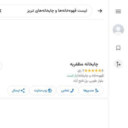
چایخانه مظفریه
5
7 رای
قهوه‌خانه و چایخانه
|
باز است
بلوار طوبی، پل فتح آباد
مسیرها
تماس
وب‌سایت
ارسال