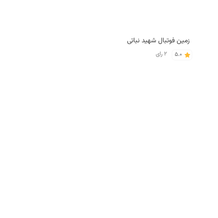
زمین فوتبال شهید نباتی
2 رای
5.0
رستوران هما
رستوران آفاق
1 رای
1 رای
5.0
5.0