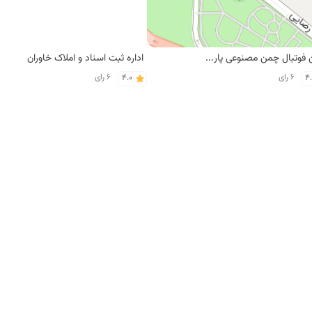
زمین فوتبال چمن مصنوعی پارک زیتون
اداره ثبت اسناد و املاک خاوران
6 رای
6 رای
4.0
4
ی عمو حیدر
رستوان برادران
4 رای
2 رای
4.0
4