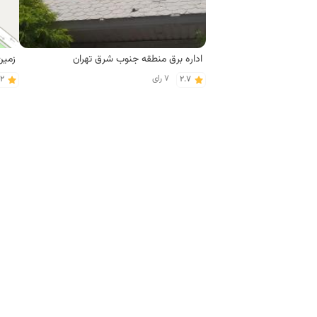
اداره برق منطقه جنوب شرق تهران
7 رای
.2
2.7
رستوران های محله هاشم آباد تهران
رستوران حاتم
کباب
19 رای
.1
3.3
کافی‌شاپ های محله هاشم آباد تهران