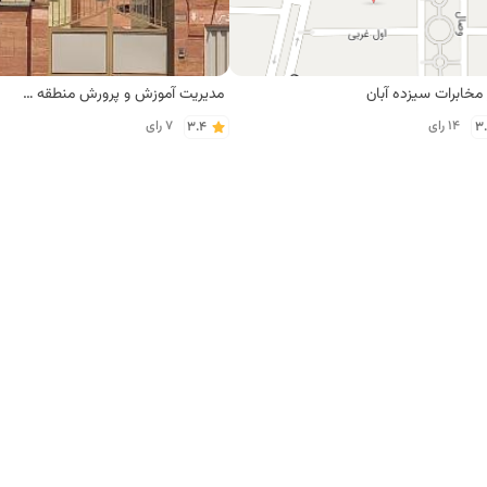
 مخابرات سیزده آبان
مديريت آموزش و پرورش منطقه ۱۶ تهران
14 رای
7 رای
3.4
3
تهران
فود باتو
پیتزا پیکو
7 رای
9 رای
3.9
4
هران