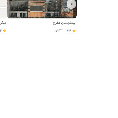
بیمارستان مفرح
مرکز
32 رای
.2
4.4
فست فود های محله یاخجی آباد - رضوان 
پیتزا ساندویچ الکس
فست 
23 رای
.0
3.8
رستوران های محله یاخجی آباد - رضوان ت