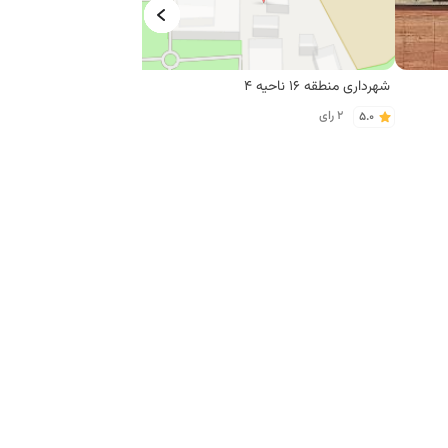
شهرداری منطقه 16 ناحیه 4
2 رای
1 رای
5.0
5.0
فلافل بی نظیر
اغذیه عموجمال
8 رای
7 رای
3.4
4.0