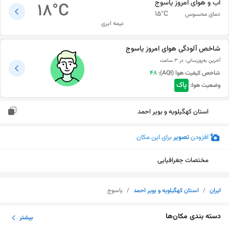
آب و هوای امروز
یاسوج
18
°C
15
°C
دمای محسوس
نیمه ابری
شاخص آلودگی هوای امروز
یاسوج
آخرین به‌روزرسانی:
در ۳ ساعت
شاخص کیفیت هوا (AQI):
48
پاک
وضعیت هوا:
استان کهگیلویه و بویر احمد
افزودن
تصویر
برای این مکان
مختصات جغرافیایی
ایران
/
استان کهگیلویه و بویر احمد
/
یاسوج
نمایش نقشه
دسته بندی مکان‌ها
بیشتر