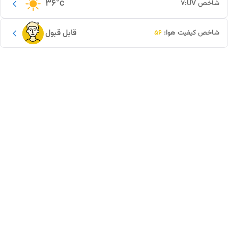
36
°c
شاخص UV:
7
قابل قبول
شاخص کیفیت هوا:
56
این دور و بر