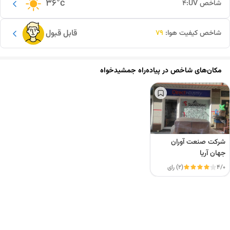
36
°c
شاخص UV:
4
قابل قبول
شاخص کیفیت هوا:
79
مکان‌های شاخص در
پیاده‌راه جمشیدخواه
شرکت صنعت آوران
جهان آریا
4/0
(2) رای
این دور و بر