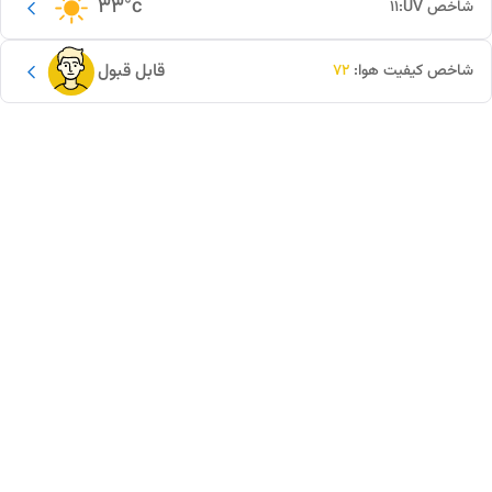
33
°c
شاخص UV:
11
قابل قبول
شاخص کیفیت هوا:
72
این دور و بر