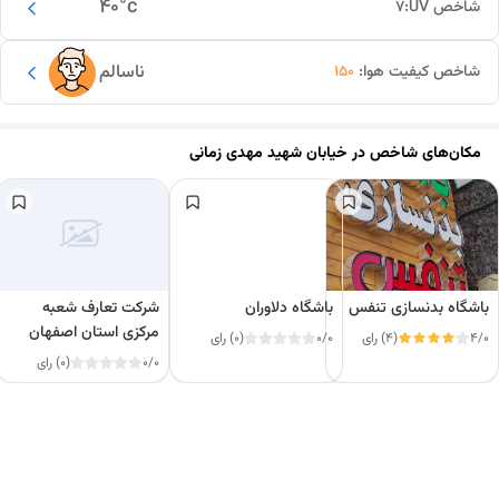
40
°c
شاخص UV:
7
ناسالم
شاخص کیفیت هوا:
150
مکان‌های شاخص در
خیابان شهید مهدی زمانی
باشگاه بدنسازی تنفس
باشگاه دلاوران
شرکت تعارف شعبه
مرکزی استان اصفهان
4/0
(4) رای
0/0
(0) رای
0/0
(0) رای
این دور و بر