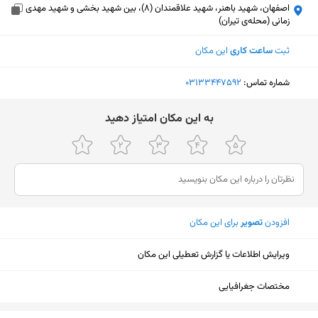
اصفهان، شهید باهنر، شهید علاقمندان (8)، بین شهید بخشی و شهید مهدی
زمانی (محله‌ی تیران)
ثبت
ساعت کاری
این مکان
شماره تماس:
‎03133447592
ﺑﻪ اﯾﻦ ﻣﮑﺎن اﻣﺘﯿﺎز دﻫﯿﺪ
افزودن
تصویر
برای این مکان
ویرایش اطلاعات یا گزارش تعطیلی این مکان
مختصات جغرافیایی
نمایش نقشه