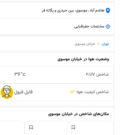
هاشم آباد، موسوی، بین حیدری و یگانه فر
مختصات جغرافیایی
تهران
/
خیابان موسوی
وضعیت هوا در
خیابان موسوی
36
°c
شاخص UV:
4
قابل قبول
شاخص کیفیت هوا:
83
مکان‌های شاخص در
خیابان موسوی