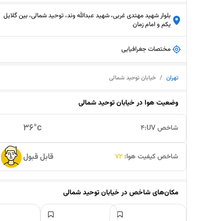
بلوار شهید مهتدی غربی، شهید عبدالله‌ وند، توحید شمالی، بین گلایل
یکم و امام زمان
مختصات جغرافیایی
تهران
/
خیابان توحید شمالی
وضعیت هوا در
خیابان توحید شمالی
36
°c
شاخص UV:
4
قابل قبول
شاخص کیفیت هوا:
72
مکان‌های شاخص در
خیابان توحید شمالی