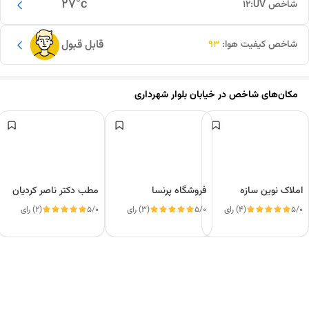
27
°c
شاخص UV:
12
قابل قبول
شاخص کیفیت هوا:
93
مکان‌های شاخص در
خیابان بلوار شهرداری
املاک نوین سازه
فروشگاه پرنسا
مطب دکتر ناصر کردیان
5/0
(4) رای
5/0
(3) رای
5/0
(2) رای
این دور و بر