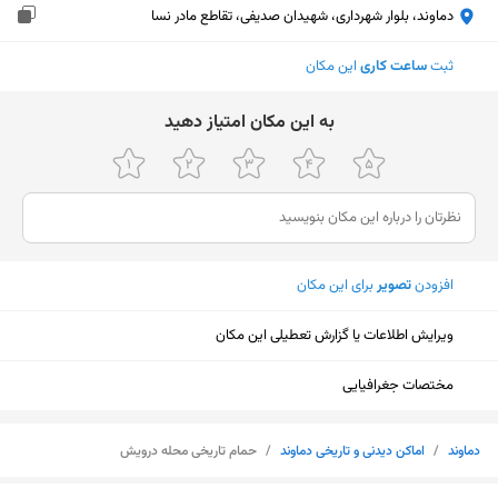
دماوند، بلوار شهرداری، شهیدان صدیفی، تقاطع مادر نسا
ثبت
ساعت کاری
این مکان
ﺑﻪ اﯾﻦ ﻣﮑﺎن اﻣﺘﯿﺎز دﻫﯿﺪ
افزودن
تصویر
برای این مکان
ویرایش اطلاعات یا گزارش تعطیلی این مکان
مختصات جغرافیایی
دماوند
/
اماکن دیدنی و تاریخی دماوند
/
حمام تاریخی محله درویش
نمایش نقشه