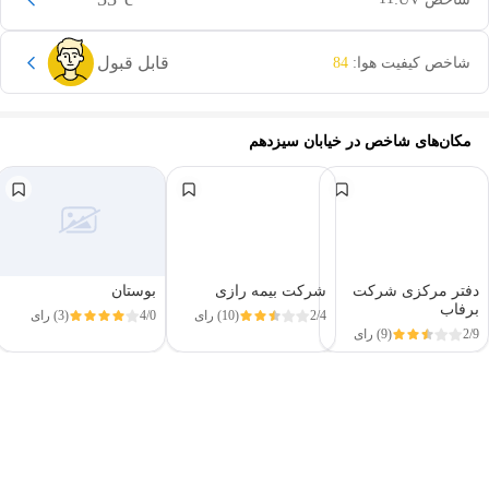
33
°c
شاخص UV:
11
قابل قبول
شاخص کیفیت هوا:
84
مکان‌های شاخص در
خیابان سیزدهم
دفتر مرکزی شرکت برفاب
شرکت بیمه رازی
بوستان
2/9
(9) رای
2/4
(10) رای
4/0
(3) رای
این دور و بر