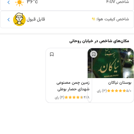
36
°c
شاخص UV:
4
قابل قبول
شاخص کیفیت هوا:
91
مکان‌های شاخص در
خیابان روحانی
بوستان نیاکان
زمین چمن مصنوعی
شهدای حصار بوعلی
5/0
(3) رای
4/8
(4) رای
این دور و بر