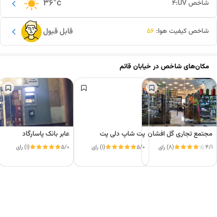
36
°c
شاخص UV:
4
قابل قبول
شاخص کیفیت هوا:
56
مکان‌های شاخص در
خیابان قائم
مجتمع تجاری گل افشان
پت شاپ دلی پت
عابر بانک پاسارگاد
4/1
(8) رای
5/0
(1) رای
5/0
(1) رای
این دور و بر