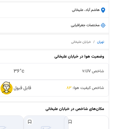
هاشم آباد، علیخانی
مختصات جغرافیایی
تهران
/
خیابان علیخانی
وضعیت هوا در
خیابان علیخانی
36
°c
شاخص UV:
7
قابل قبول
شاخص کیفیت هوا:
83
مکان‌های شاخص در
خیابان علیخانی