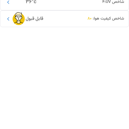
36
°c
شاخص UV:
4
قابل قبول
شاخص کیفیت هوا:
80
این دور و بر