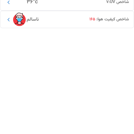
36
°c
شاخص UV:
7
ناسالم
شاخص کیفیت هوا:
165
این دور و بر