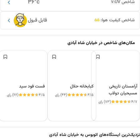
36
°c
شاخص UV:
7
قابل قبول
شاخص کیفیت هوا:
55
مکان‌های شاخص در
خیابان شاه آبادی
آرامستان تاریخی
کبابخانه حلال
فست فود سید
مسیحیان دولاب
4/5
(44) رای
4/5
(66) رای
4/7
(73) رای
این دور و بر
نزدیک‌ترین ایستگاه‌های اتوبوس به خیابان شاه آبادی