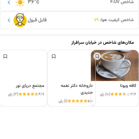
36
°c
شاخص UV:
4
قابل قبول
شاخص کیفیت هوا:
79
مکان‌های شاخص در
خیابان سرافراز
کافه ویونا
داروخانه دکتر نغمه
مجتمع دریای نور
حدیدی
3/6
(10) رای
4/7
(3) رای
5/0
(1) رای
این دور و بر