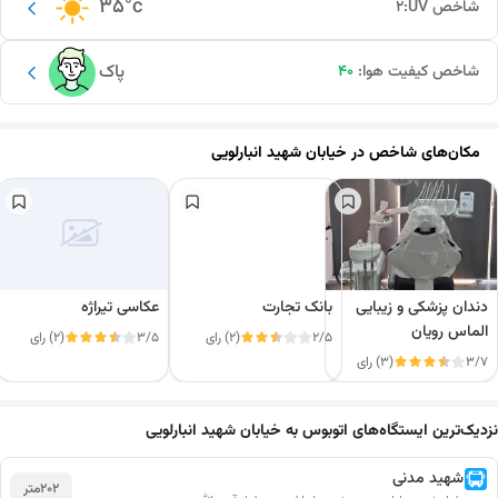
35
°c
شاخص UV:
2
پاک
شاخص کیفیت هوا:
40
مکان‌های شاخص در
خیابان شهید انبارلویی
دندان پزشکی و زیبایی
بانک تجارت
عکاسی تیراژه
الماس رویان
2/5
(2) رای
3/5
(2) رای
3/7
(3) رای
این دور و بر
نزدیک‌ترین ایستگاه‌های اتوبوس به خیابان شهید انبارلویی
شهید مدنی
202
متر