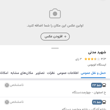
اولین عکس این مکان را شما اضافه کنید.
افزودن عکس
شهید مدنی
3/3
3 رای
ایستگاه اتوبوس
حمل و نقل عمومی
اطلاعات عمومی
نظرات
تصاویر
مکان‌های مشابه
امکانا
مسیریابی
ذخیره
ارسال
نامشخص
خط
23
خ اصفهان - چهارصددستگاه
نامشخص
خط
21
پایانه آزادگان - پایانه چهارصد دستگاه