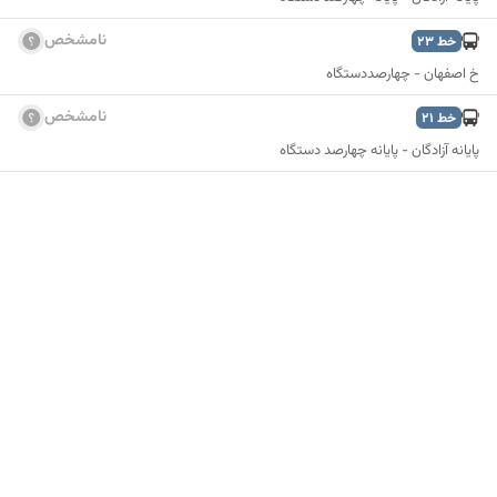
نامشخص
خط
23
خ اصفهان - چهارصددستگاه
نامشخص
خط
21
پایانه آزادگان - پایانه چهارصد دستگاه
نمایش نقشه