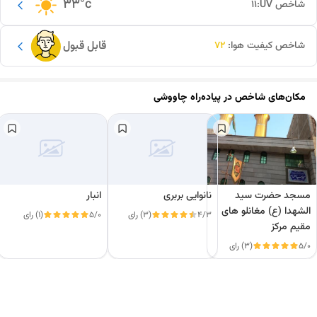
33
°c
شاخص UV:
11
قابل قبول
شاخص کیفیت هوا:
72
مکان‌های شاخص در
پیاده‌راه چاووشی
مسجد حضرت سید
نانوایی بربری
انبار
الشهدا (ع) مغانلو های
4/3
(3) رای
5/0
(1) رای
مقیم مرکز
5/0
(3) رای
این دور و بر