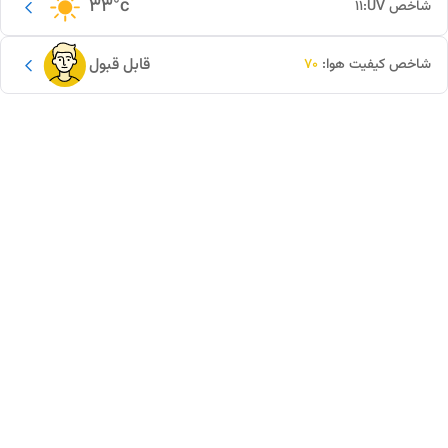
33
°c
شاخص UV:
11
قابل قبول
شاخص کیفیت هوا:
70
این دور و بر