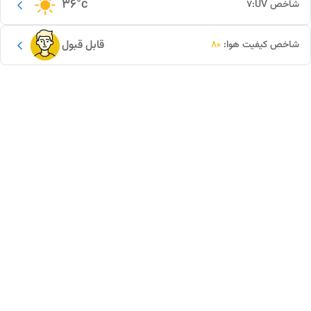
36
°c
شاخص UV:
7
قابل قبول
شاخص کیفیت هوا:
80
این دور و بر