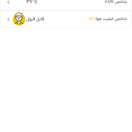
36
°c
شاخص UV:
7
قابل قبول
شاخص کیفیت هوا:
83
این دور و بر