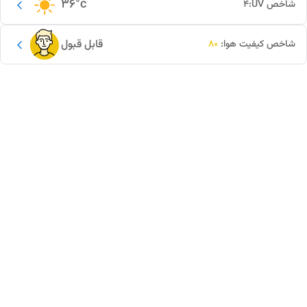
36
°c
شاخص UV:
4
قابل قبول
شاخص کیفیت هوا:
80
این دور و بر